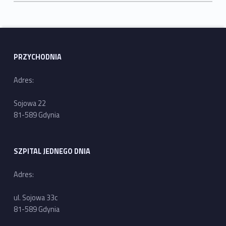
Skip back to main navigation
PRZYCHODNIA
Adres:
Sojowa 22
81-589 Gdynia
SZPITAL JEDNEGO DNIA
Adres:
ul. Sojowa 33c
81-589 Gdynia