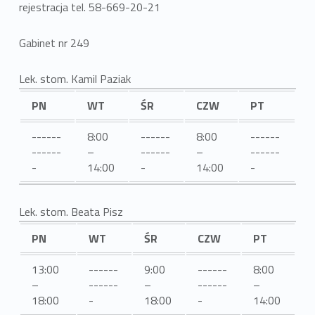
rejestracja tel. 58-669-20-21
Gabinet nr 249
Lek. stom. Kamil Paziak
PN
WT
ŚR
CZW
PT
------
8:00
------
8:00
------
------
–
------
–
------
-
14:00
-
14:00
-
Lek. stom. Beata Pisz
PN
WT
ŚR
CZW
PT
13:00
------
9:00
------
8:00
–
------
–
------
–
18:00
-
18:00
-
14:00