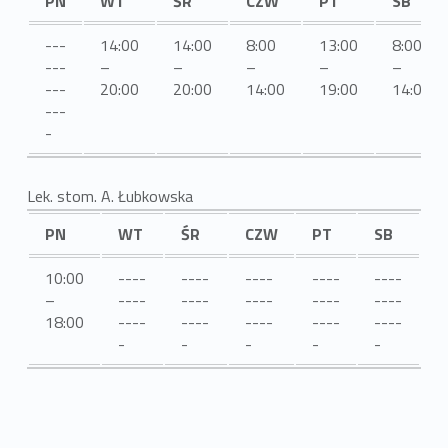
PN
WT
ŚR
CZW
PT
SB
---
14:00
14:00
8:00
13:00
8:00
---
–
–
–
–
–
---
20:00
20:00
14:00
19:00
14:00
---
-
Lek. stom. A. Łubkowska
PN
WT
ŚR
CZW
PT
SB
10:00
----
----
----
----
----
–
----
----
----
----
----
18:00
----
----
----
----
----
-
-
-
-
-