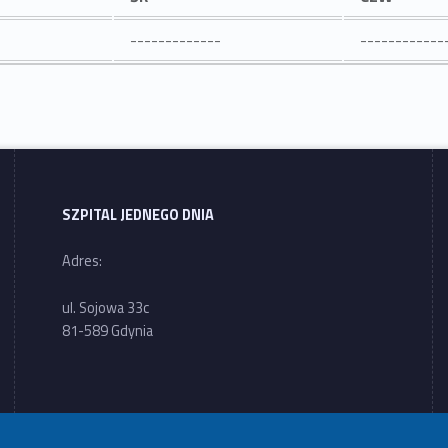
-------------
------------
SZPITAL JEDNEGO DNIA
Adres:
ul. Sojowa 33c
81-589 Gdynia