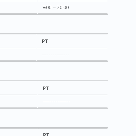
8:00 – 20:00
PT
-------------
PT
-
-------------
PT