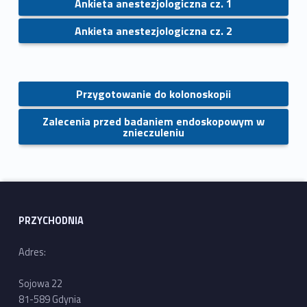
Ankieta anestezjologiczna cz. 1
Ankieta anestezjologiczna cz. 2
Przygotowanie do kolonoskopii
Zalecenia przed badaniem endoskopowym w
znieczuleniu
Skip back to main navigation
PRZYCHODNIA
Adres:
Sojowa 22
81-589 Gdynia